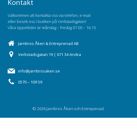
Kontakt
Välkommen att kontakta oss via telefon, e-mail
eller besök oss i butiken på Verkstadsgatan!
Våra öppettider är måndag – fredag 07.00 – 16.15.
Jarnbros Åkeri & Entreprenad AB
Verkstadsgatan 19 | 671 34 Arvika
info@jarnbrosakeri.se
0570 – 109 59
© 2026 Jarnbros Åkeri och Entrepenad.